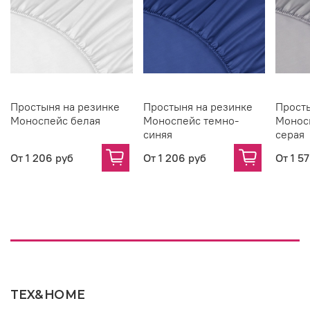
Простыня на резинке
Простыня на резинке
Просты
Моноспейс белая
Моноспейс темно-
Монос
синяя
серая
От
1 206 руб
От
1 206 руб
От
1 5
TEX&HOME