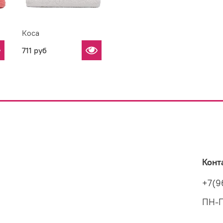
Коса
711 руб
Конт
+7(9
ПН-П