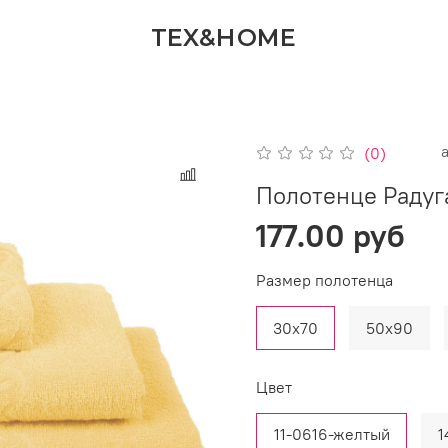
TEX&HOME
(0)
Полотенце Радуг
177.00 руб
Размер полотенца
30x70
50x90
Цвет
11-0616-желтый
1