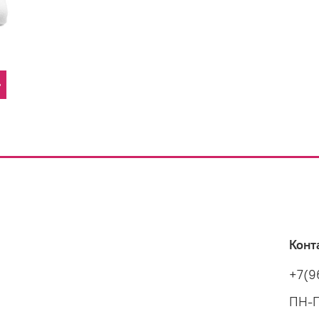
Конт
+7(9
ПН-П