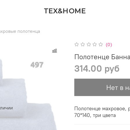
TEX&HOME
хровые полотенца
(0)
Полотенце Банна
314.00 руб
Нет в 
аличии
Полотенце махровое, р
70*140, три цвета