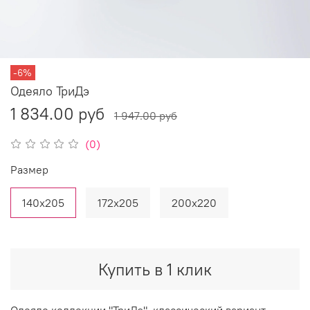
-6%
Одеяло ТриДэ
1 834.00 руб
1 947.00 руб
(0)
Размер
140х205
172х205
200х220
Купить в 1 клик