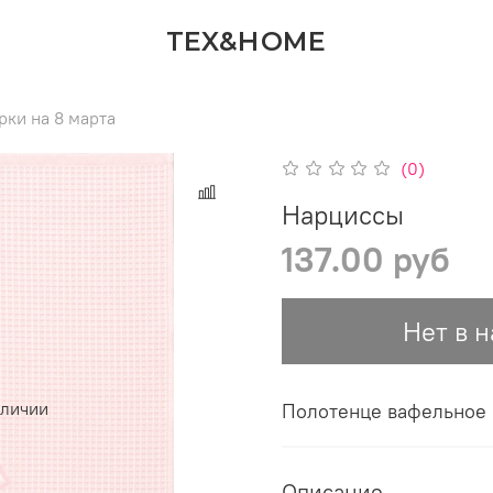
TEX&HOME
рки на 8 марта
(0)
Нарциссы
137.00 руб
Нет в 
аличии
Полотенце вафельное
Описание