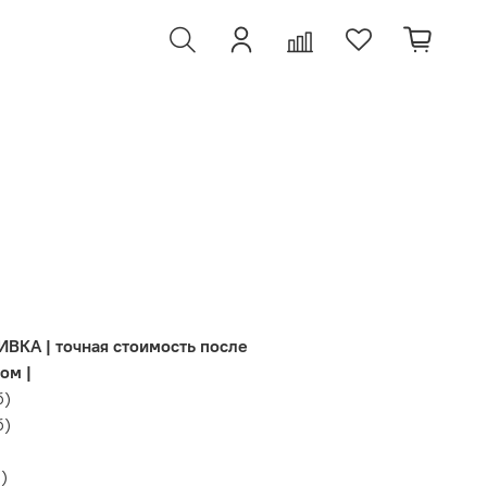
А | точная стоимость после
ом |
б
)
б
)
б
)