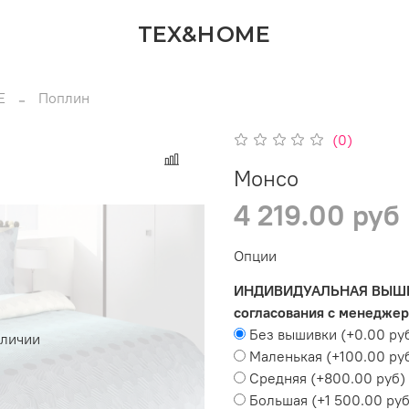
TEX&HOME
Е
Поплин
(0)
Монсо
4 219.00 руб
Опции
ИНДИВИДУАЛЬНАЯ ВЫШИВК
согласования с менеджер
Без вышивки
(+
0.00 ру
аличии
Маленькая
(+
100.00 ру
Средняя
(+
800.00 руб
)
Большая
(+
1 500.00 ру