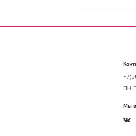
Конт
+7(9
ПН-П
Мы в