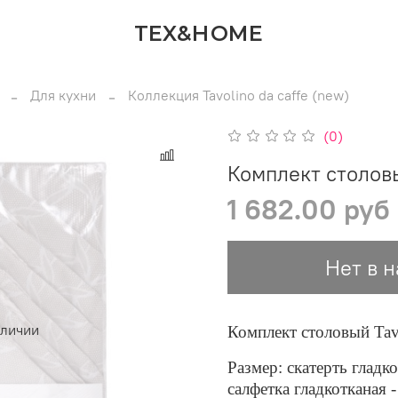
TEX&HOME
Для кухни
Коллекция Tavolino da caffe (new)
(0)
Комплект столов
1 682.00 руб
Нет в 
аличии
Комплект столовый Tavo
Размер: скатерть гладко
салфетка гладкотканая -