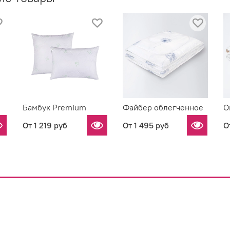
Бамбук Premium
Файбер облегченное
О
От
1 219 руб
От
1 495 руб
О