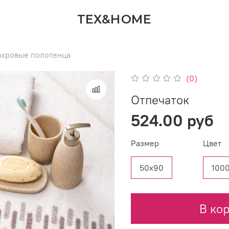
TEX&HOME
хровые полотенца
(0)
Отпечаток
524.00 руб
Размер
Цвет
50х90
100
В ко