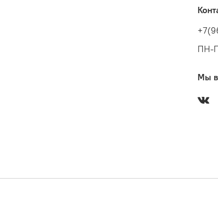
Конт
+7(9
ПН-П
Мы в