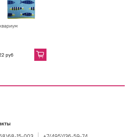
квариум
22 руб
акты
68)68-15-003
+7(495)136-59-74