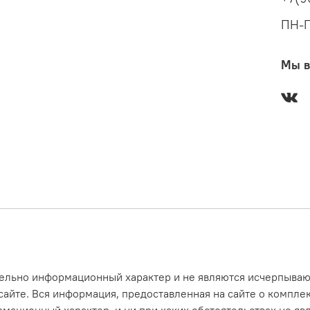
ПН-П
Мы в
ительно информационный характер и не являются исчерпыв
айте. Вся информация, предоставленная на сайте о комплек
рмационный характер, и ни при каких обстоятельствах не я